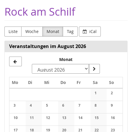
Zum
Rock am Schilf
Haupt-
Inhalt
springen
Liste
Woche
Monat
Tag
iCal
Veranstaltungen im August 2026
Monat
Monat
zur
Anzeige
Montag
Dienstag
Mittwoch
Donnerstag
Freitag
Samstag
Sonntag
Mo
Di
Mi
Do
Fr
Sa
So
auswählen
Kalender
1
2
3
4
5
6
7
8
9
10
11
12
13
14
15
16
17
18
19
20
21
22
23